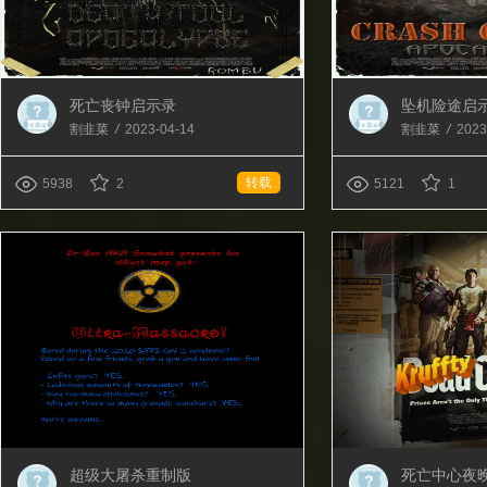
死亡丧钟启示录
坠机险途启
割韭菜
/
2023-04-14
割韭菜
/
2023
转载
5938
2
5121
1
超级大屠杀重制版
死亡中心夜