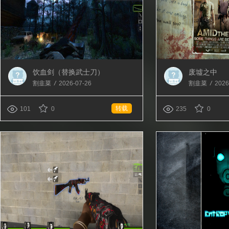
饮血剑（替换武士刀）
废墟之中
割韭菜
/
2026-07-26
割韭菜
/
2026
转载
101
0
235
0