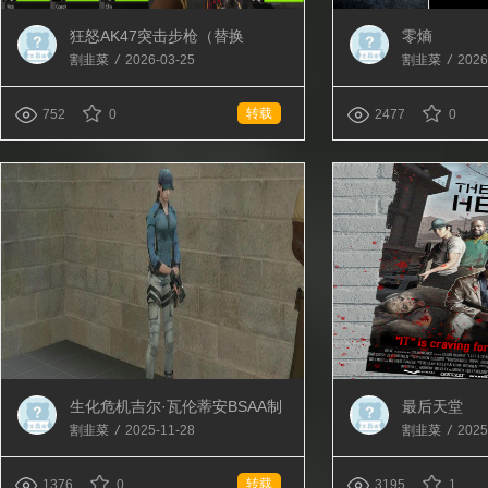
狂怒AK47突击步枪（替换
零熵
AK47）
割韭菜
/
2026-03-25
割韭菜
/
2026
转载
752
0
2477
0
生化危机吉尔·瓦伦蒂安BSAA制
最后天堂
服（替换Rochelle）
割韭菜
/
2025-11-28
割韭菜
/
2025
转载
1376
0
3195
1