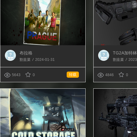
布拉格
TG2A加特
割韭菜
/
2024-01-31
割韭菜
/
2023
转载
5643
0
4846
0