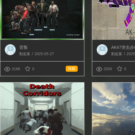
背叛
AK47突击
换AK47）
割韭菜
/
2025-05-27
割韭菜
/
2025
转载
3168
0
2500
0