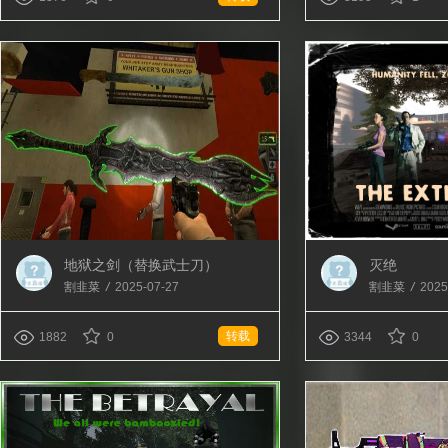
地狱之剑（替换武士刀）
灭绝
割韭菜
/
2025-07-27
割韭菜
/
2025
转载
1882
0
3344
0