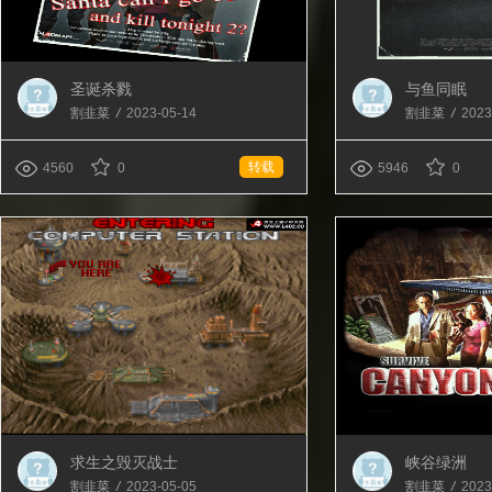
圣诞杀戮
与鱼同眠
割韭菜
/
2023-05-14
割韭菜
/
2023
转载
4560
0
5946
0
求生之毁灭战士
峡谷绿洲
割韭菜
/
2023-05-05
割韭菜
/
2023