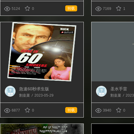
转载
5124
0
7169
1
急速60秒求生版
圣水手雷
割韭菜
/
2023-05-29
割韭菜
/
2023
转载
6877
0
3940
0