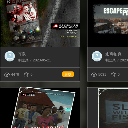
车队
逃离帕克
割韭菜
/
2023-05-21
割韭菜
/
2023
转载
4479
0
5031
0