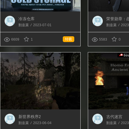
冷冻仓库
荣誉勋章：战
（替换AK47
割韭菜
/
2023-07-01
割韭菜
/
2023
转载
6609
1
5583
0
新世界秩序2
古代迷宫
割韭菜
/
2023-06-04
割韭菜
/
2023