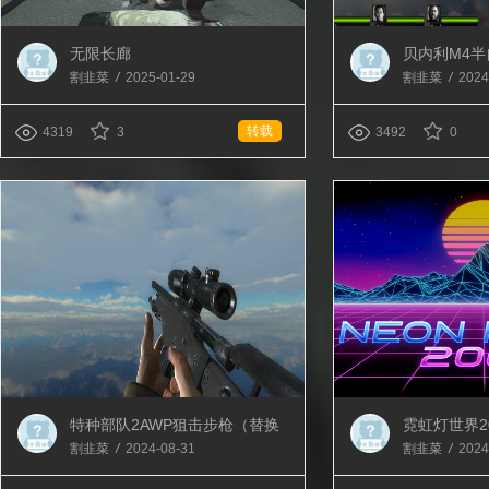
无限长廊
贝内利M4
一代连喷）
割韭菜
/
2025-01-29
割韭菜
/
2024
转载
4319
3
3492
0
特种部队2AWP狙击步枪（替换
霓虹灯世界2
AWP）
割韭菜
/
2024-08-31
割韭菜
/
2024