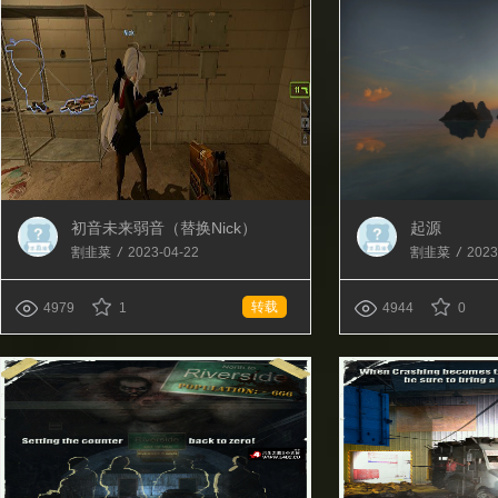
初音未来弱音（替换Nick）
起源
割韭菜
/
2023-04-22
割韭菜
/
2023
转载
4979
1
4944
0