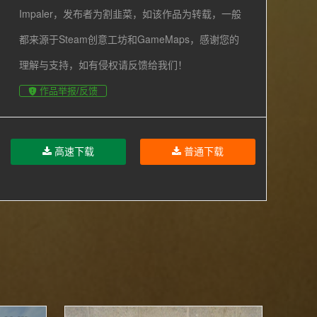
Impaler，发布者为割韭菜，如该作品为转载，一般
都来源于Steam创意工坊和GameMaps，感谢您的
理解与支持，如有侵权请反馈给我们！
作品举报/反馈
高速下载
普通下载