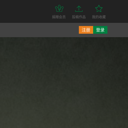
捐赠会员
投稿作品
我的收藏
注册
登录