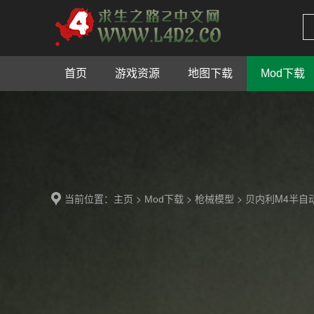
首页
游戏资源
地图下载
Mod下载
当前位置：
>
>
> 贝内利M4半
主页
Mod下载
枪械模型