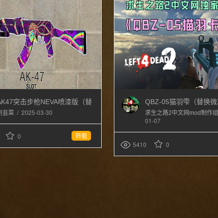
AK47突击步枪NEVA喷漆版（替
QBZ-05猫羽雫（替换
换AK47）
/
2025-03-30
割韭菜
求生之路2中文网mod制作
01-07
转载
0
5410
0