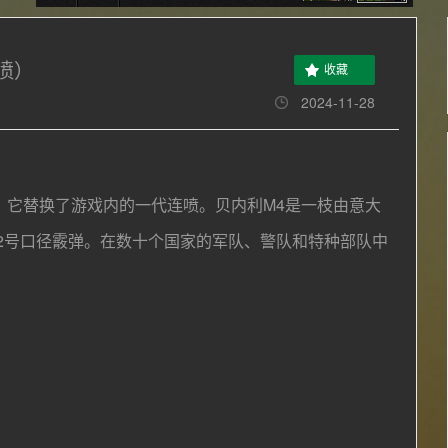
喷）
收藏
2024-11-28
，它替换了游戏内的一代连喷。贝内利M4是一枝由意大
2号口径霰弹。在数十个国家的军队、警队和特种部队中