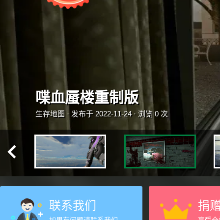
喋血蜃楼重制版
生存地图 · 发布于 2022-11-24 · 浏览
0
次
联系我们
捐