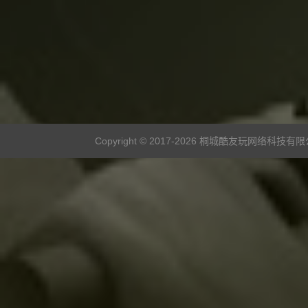
Copyright © 2017-
2026 桐城酷友玩网络科技有限公司 版