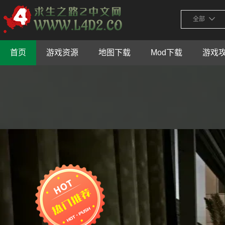
全部
首页
游戏资源
地图下载
Mod下载
游戏