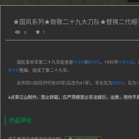
★国风系列★致敬二十九大刀队★替换二代帽
1
0
国民革命军第二十九军前身是
的
。1930年
，
冯玉祥
西北军
中原大战
整编，组成了第二十九军。
张学良
此外四川防区时代有29军(后改为41军)，军长先为
，后为
田颂尧
★点草江山制作，禁止转载，庄严肃穆禁止非法娱乐，出售，用作不
作品评论
请先登录后才能进行评论哦！