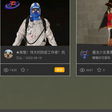
★致敬！伟大的防疫工作者！抗
魔法少女惠惠（
疫防护★装扮替换2代人物_by_
/
2022-08-19
江山
嘟嘟好可爱呀
点草江山
原创
7430
1
3047
0