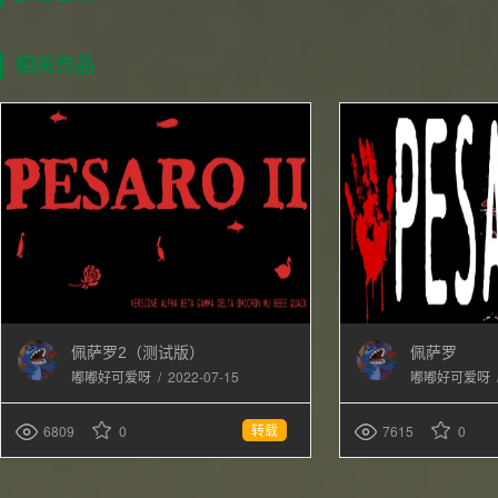
相关作品
佩萨罗2（测试版）
佩萨罗
/
2022-07-15
嘟嘟好可爱呀
嘟嘟好可爱呀
转载
6809
0
7615
0