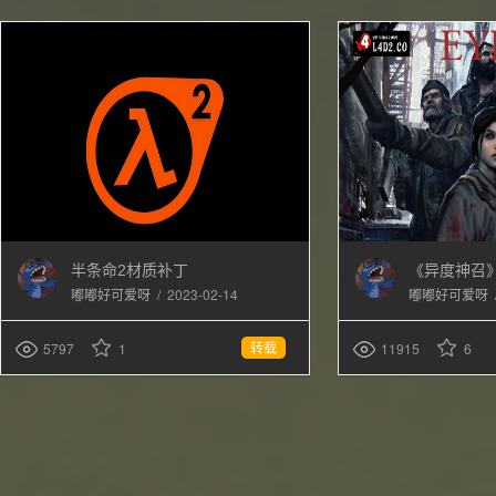
半条命2材质补丁
《异度神召》
/
2023-02-14
嘟嘟好可爱呀
嘟嘟好可爱呀
转载
5797
1
11915
6