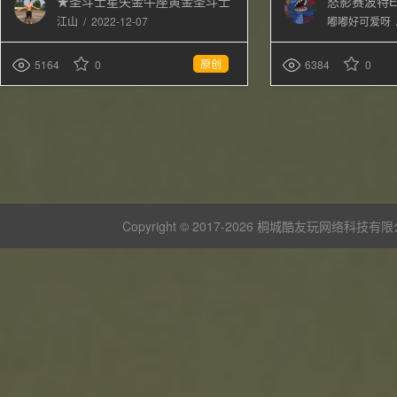
★圣斗士星矢金牛座黄金圣斗士
怒影赛波特Ell
替换牛头
/
2022-12-07
江山
嘟嘟好可爱呀
原创
5164
0
6384
0
Copyright © 2017-
2026 桐城酷友玩网络科技有限公司 版