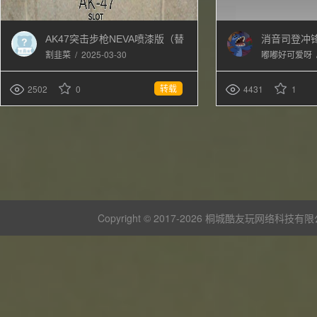
AK47突击步枪NEVA喷漆版（替
消音司登冲
换AK47）
/
2025-03-30
割韭菜
嘟嘟好可爱呀
转载
2502
0
4431
1
Copyright © 2017-
2026 桐城酷友玩网络科技有限公司 版