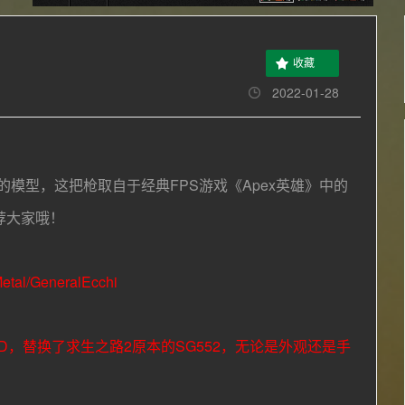
收藏
2022-01-28
的
模型，这把枪取自于经典FPS游戏《Ape
x英雄》中的
荐大家哦！
etal/GeneralEcchi
D，替换了求生之路2原本的
SG552
，无论是外观还是手