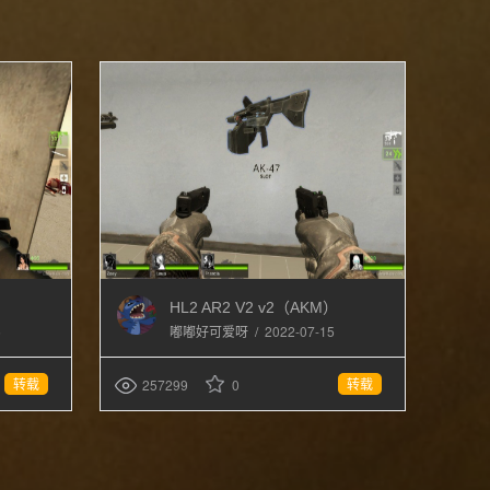
HL2 AR2 V2 v2（AKM）
5
/
2022-07-15
嘟嘟好可爱呀
转载
转载
257299
0