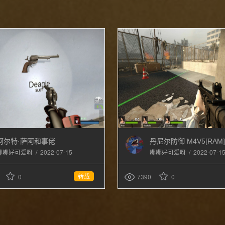
柯尔特·萨阿和事佬
丹尼尔防御 M4V5[RAM]
/
2022-07-15
(M16A2)
/
2022-07-1
嘟嘟好可爱呀
嘟嘟好可爱呀
转载
0
7390
0