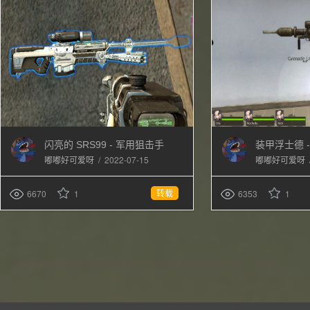
闪亮的 SRS99 - 军用狙击手
装甲浮士德 
/
2022-07-15
嘟嘟好可爱呀
嘟嘟好可爱呀
转载
6670
1
6353
1