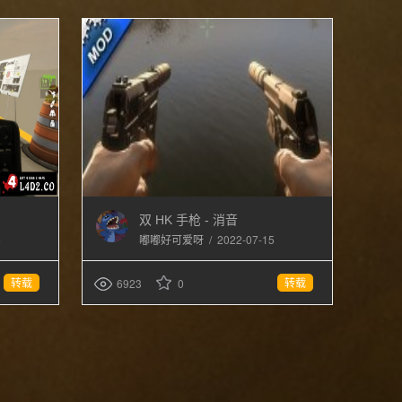
双 HK 手枪 - 消音
5
/
2022-07-15
嘟嘟好可爱呀
转载
转载
6923
0