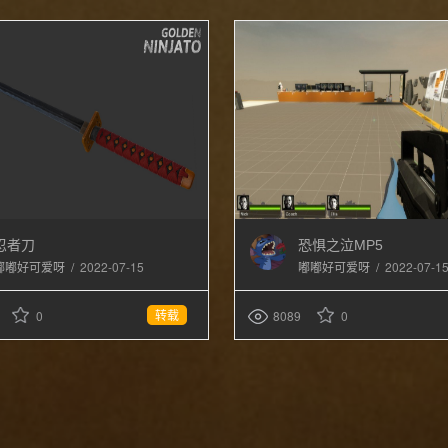
忍者刀
恐惧之泣MP5
/
2022-07-15
/
2022-07-1
嘟嘟好可爱呀
嘟嘟好可爱呀
转载
0
8089
0