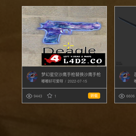
梦幻星空沙鹰手枪替换沙鹰手枪
/
2022-07-15
嘟嘟好可爱呀
转载
9443
1
6606