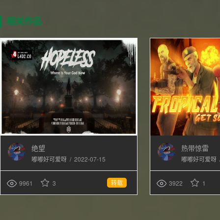
相关作品
绝望
热带惊雷
/
2022-07-15
嘟嘟好可爱呀
嘟嘟好可爱呀
转载
9961
3
3922
1