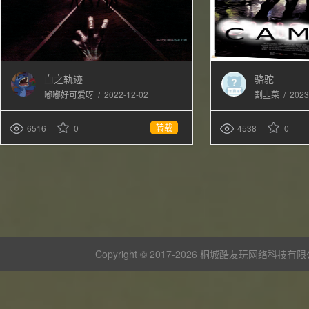
血之轨迹
骆驼
/
2022-12-02
/
2023
嘟嘟好可爱呀
割韭菜
转载
6516
0
4538
0
Copyright © 2017-
2026 桐城酷友玩网络科技有限公司 版