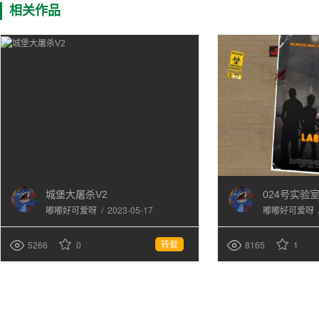
相关作品
城堡大屠杀V2
024号实验
/
2023-05-17
嘟嘟好可爱呀
嘟嘟好可爱呀
转载
5266
0
8165
1