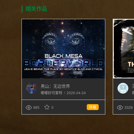
相关作品
黑山：无边世界
/
2026-04-24
嘟嘟好可爱呀
转载
985
0
3328