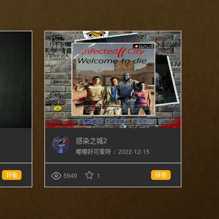
感染之城2
3
/
2022-12-15
嘟嘟好可爱呀
转载
转载
5949
1