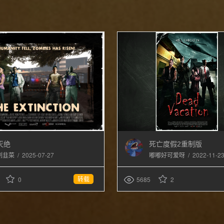
灭绝
死亡度假2重制版
/
2025-07-27
/
2022-11-2
割韭菜
嘟嘟好可爱呀
转载
0
5685
2