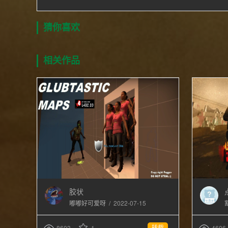
猜你喜欢
相关作品
胶状
/
2022-07-15
嘟嘟好可爱呀
转载
8603
1
4606