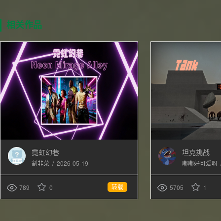
相关作品
霓虹幻巷
坦克挑战
/
2026-05-19
割韭菜
嘟嘟好可爱呀
转载
789
0
5705
1